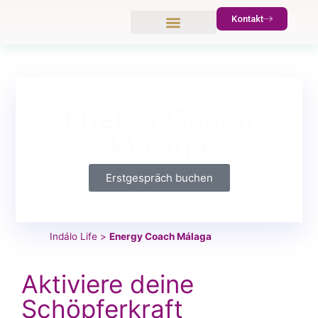
Kontakt
Energy Coach
Málaga
Erstgespräch buchen
Indálo Life
>
Energy Coach Málaga
Aktiviere deine
Schöpferkraft