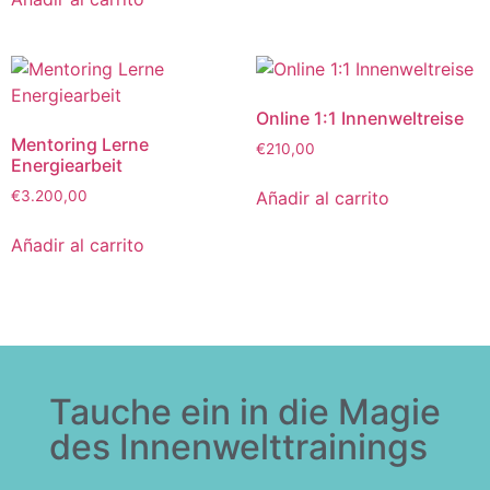
Online 1:1 Innenweltreise
Mentoring Lerne
€
210,00
Energiearbeit
Añadir al carrito
€
3.200,00
Añadir al carrito
Tauche ein in die Magie
des Innenwelttrainings