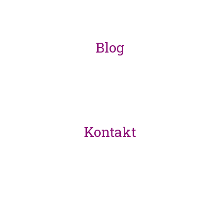
Blog
coming soon
Kontakt
hallo@indalolife.com
Mein Konto