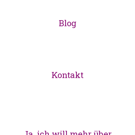
Blog
coming soon
Kontakt
hallo@indalolife.com
Mein Konto
Ja, ich will mehr über